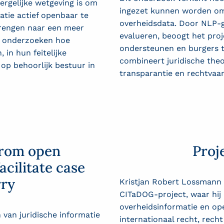
ergelijke wetgeving is om
ingezet kunnen worden om 
atie actief openbaar te
overheidsdata. Door NLP-g
brengen naar een meer
evalueren, beoogt het proj
te onderzoeken hoe
ondersteunen en burgers t
in hun feitelijke
combineert juridische the
 op behoorlijk bestuur in
transparantie en rechtvaar
from open
Proj
acilitate case
rry
Kristjan Robert Lossmann 
CITaDOG-project, waar hij
overheidsinformatie en op
 van juridische informatie
internationaal recht, rech