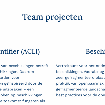
Team projecten
tifier (ACLI)
Beschi
 van beschikkingen betreft
Vertrekpunt voor het ond
hikkingen.
Daarom
beschikkingen.
Vooralsnog
arden
voor
zeer gefragmenteerd plaats
n geïnspireerd door de
praktijk van openbaarmaki
ke uitspraken –
een
gefragmenteerde landschap
ebben op beschikkingen.
best
practices
voor de ope
de toekomst fungeren als