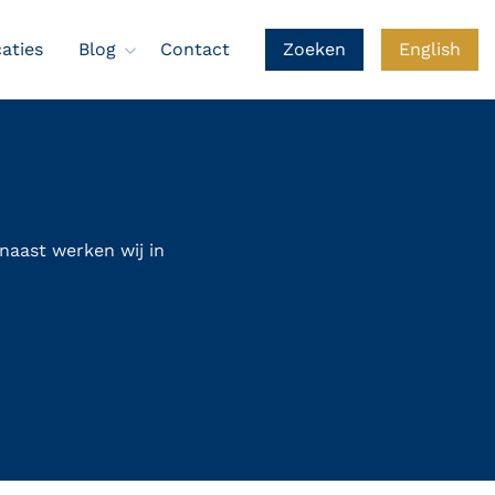
caties
Blog
Contact
Zoeken
English
naast werken wij in