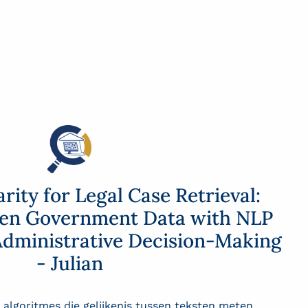
arity for Legal Case Retrieval:
en Government Data with NLP
Administrative Decision-Making
- Julian
algoritmes die gelijkenis tussen teksten meten