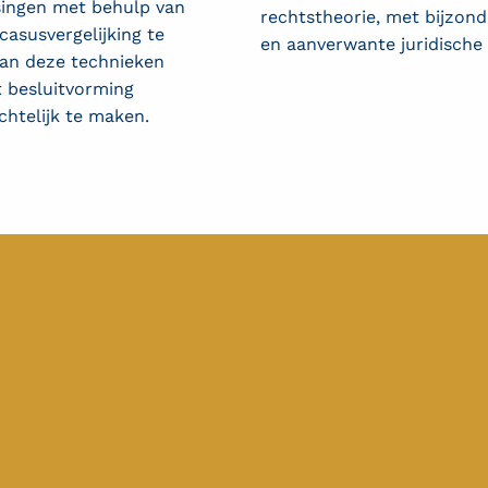
ssingen met behulp van
rechtstheorie, met bijzond
asusvergelijking te
en aanverwante juridische
van deze technieken
 besluitvorming
chtelijk te maken.